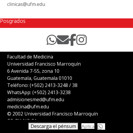
clinicas@ufm.edu
Posgrados
Facultad de Medicina
Universidad Francisco Marroquín
6 Avenida 7-55, zona 10
Guatemala, Guatemala 01010
Teléfono:
(+502) 2413-3248
/
38
WhatsApp:
(+502) 2413-3238
admisionesmed@ufm.edu
medicina@ufm.edu
© 2002
Universidad Francisco Marroquín
CC: BY-NC-SA
Descarga el pénsum
Aplica
Aviso legal
|
Políticas de cookies
|
Política de privacidad