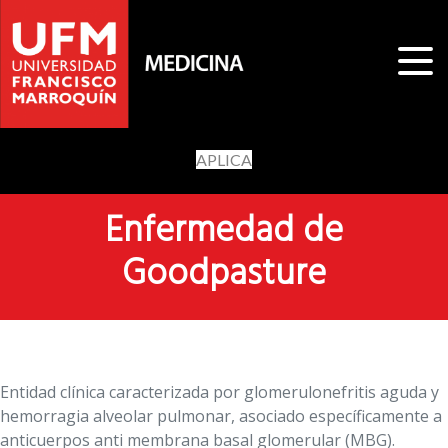
APLICA
Enfermedad de
Goodpasture
Entidad clínica caracterizada por glomerulonefritis aguda y
hemorragia alveolar pulmonar, asociado específicamente a
anticuerpos anti membrana basal glomerular (MBG).