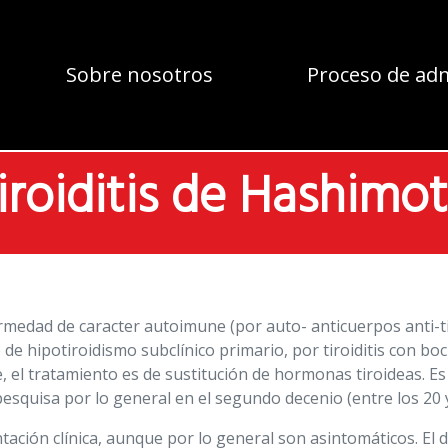
Sobre nosotros
Proceso de ad
iroiditis de Hashimo
medad de caracter autoimune (por auto- anticuerpos anti-ti
de hipotiroidismo subclínico primario, por tiroiditis con boci
de, el tratamiento es de sustitución de hormonas tiroideas
esquisa por lo general en el segundo decenio (entre los 20 y
tación clínica, aunque por lo general son asintomáticos. El