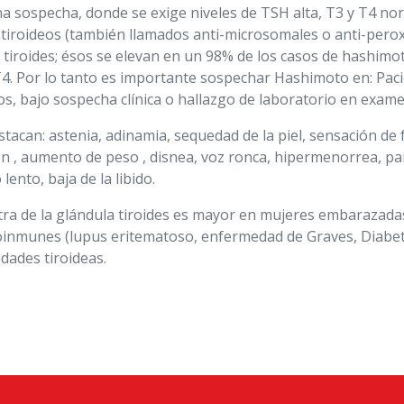
 sospecha, donde se exige niveles de TSH alta, T3 y T4 no
- tiroideos (también llamados anti-microsomales o anti-pero
 tiroides; ésos se elevan en un 98% de los casos de hashimot
T4. Por lo tanto es importante sospechar Hashimoto en: Paci
os, bajo sospecha clínica o hallazgo de laboratorio en exame
an: astenia, adinamia, sequedad de la piel, sensación de frí
 , aumento de peso , disnea, voz ronca, hipermenorrea, pare
lento, baja de la libido.
tra de la glándula tiroides es mayor en mujeres embarazadas
munes (lupus eritematoso, enfermedad de Graves, Diabetes 
dades tiroideas.