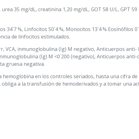
 urea 35 mg/dL, creatinina 1,20 mg/dL, GOT 58 U/L, GPT 59 U
s 34´7 %, Linfocitos 50´4 %, Monocitos 13´4 % Eosinófilos 0
encia de linfocitos estimulados.
rr, VCA, inmunoglobulina (Ig) M negativo, Anticuerpos anti-
inmunoglobulina (Ig) M <0´200 (negativo), Anticuerpos anti-
ota gruesa negativa.
 hemoglobina en los controles seriados, hasta una cifra de 
 obliga a la transfusión de hemoderivados y a tomar una act