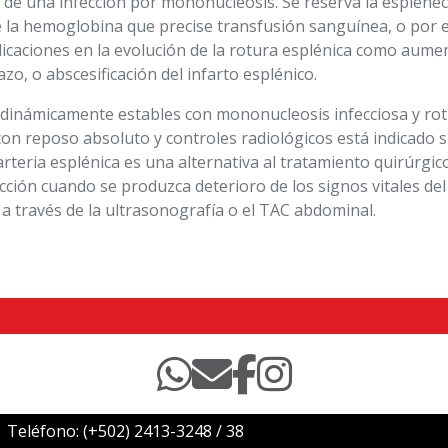
o de una infección por mononucleosis. Se reserva la esplene
 la hemoglobina que precise transfusión sanguínea, o por e
licaciones en la evolución de la rotura esplénica como aum
zo, o abscesificación del infarto esplénico.
odinámicamente estables con mononucleosis infecciosa y ro
on reposo absoluto y controles radiológicos está indicado 
arteria esplénica es una alternativa al tratamiento quirúrgic
cción cuando se produzca deterioro de los signos vitales de
 través de la ultrasonografía o el TAC abdominal.
Teléfono:
(+502) 2413-3248
/
38