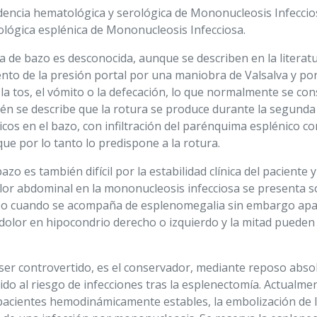
dencia hematológica y serológica de Mononucleosis Infeccios
ológica esplénica de Mononucleosis Infecciosa.
 de bazo es desconocida, aunque se describen en la literatu
nto de la presión portal por una maniobra de Valsalva y por
la tos, el vómito o la defecación, lo que normalmente se c
n se describe que la rotura se produce durante la segunda
os en el bazo, con infiltración del parénquima esplénico con 
ue por lo tanto lo predispone a la rotura.
zo es también difícil por la estabilidad clínica del paciente
 dolor abdominal en la mononucleosis infecciosa se presenta s
so cuando se acompaña de esplenomegalia sin embargo apa
dolor en hipocondrio derecho o izquierdo y la mitad pueden
er controvertido, es el conservador, mediante reposo absolu
ido al riesgo de infecciones tras la esplenectomía. Actual
n pacientes hemodinámicamente estables, la embolización de 