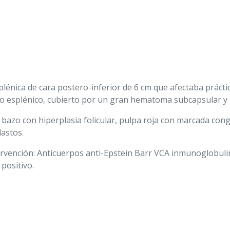
splénica de cara postero-inferior de 6 cm que afectaba práct
ilio esplénico, cubierto por un gran hematoma subcapsular y
bazo con hiperplasia folicular, pulpa roja con marcada conge
astos.
ervención: Anticuerpos anti-Epstein Barr VCA inmunoglobulin
positivo.