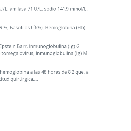
/L, amilasa 71 U/L, sodio 141.9 mmol/L,
´9 %, Basófilos 0´6%), Hemoglobina (Hb)
 Epstein Barr, inmunoglobulina (Ig) G
citomegalovirus, inmunoglobulina (Ig) M
hemoglobina a las 48 horas de 8.2 que, a
itud quirúrgica…..