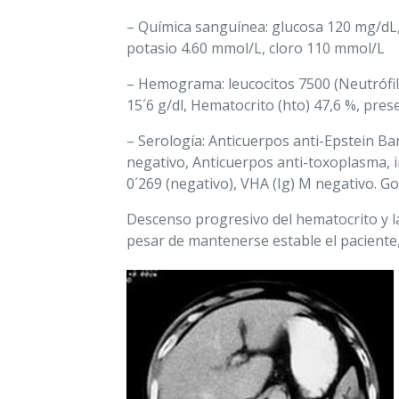
– Química sanguínea: glucosa 120 mg/dL,
potasio 4.60 mmol/L, cloro 110 mmol/L
– Hemograma: leucocitos 7500 (Neutrófilo
15´6 g/dl, Hematocrito (hto) 47,6 %, pres
– Serología: Anticuerpos anti-Epstein Ba
negativo, Anticuerpos anti-toxoplasma, 
0´269 (negativo), VHA (Ig) M negativo. G
Descenso progresivo del hematocrito y la
pesar de mantenerse estable el paciente,