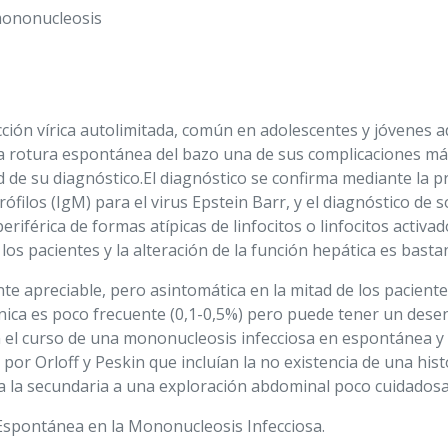
mononucleosis
ción vírica autolimitada, común en adolescentes y jóvenes ad
 la rotura espontánea del bazo una de sus complicaciones má
tad de su diagnóstico.El diagnóstico se confirma mediante la
ófilos (IgM) para el virus Epstein Barr, y el diagnóstico de 
periférica de formas atípicas de linfocitos o linfocitos activ
os pacientes y la alteración de la función hepática es bast
e apreciable, pero asintomática en la mitad de los paciente
énica es poco frecuente (0,1-0,5%) pero puede tener un desen
en el curso de una mononucleosis infecciosa en espontánea y 
por Orloff y Peskin que incluían la no existencia de una hi
ica la secundaria a una exploración abdominal poco cuidadosa
 Espontánea en la Mononucleosis Infecciosa.