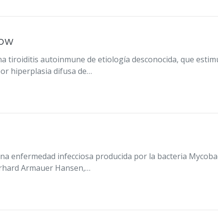
dow
iroiditis autoinmune de etiología desconocida, que estimula
por hiperplasia difusa de…
una enfermedad infecciosa producida por la bacteria Mycoba
Gerhard Armauer Hansen,…