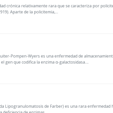
 crónica relativamente rara que se caracteriza por policit
19). Aparte de la policitemia,…
uiter-Pompen-Wyers es una enfermedad de almacenamiento l
l gen que codifica la enzima α-galactosidasa….
da Lipogranulomatosis de Farber) es una rara enfermedad h
a deficiencia de enzimas…