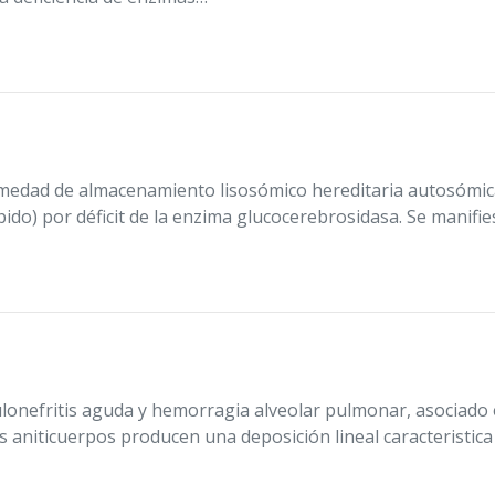
edad de almacenamiento lisosómico hereditaria autosómica
pido) por déficit de la enzima glucocerebrosidasa. Se manifi
ulonefritis aguda y hemorragia alveolar pulmonar, asociado 
aniticuerpos producen una deposición lineal caracteristica 