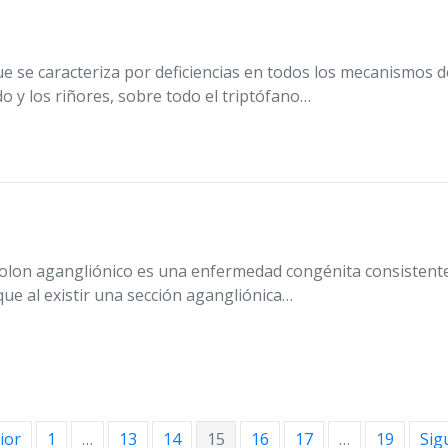
ue se caracteriza por deficiencias en todos los mecanismos 
o y los riñores, sobre todo el triptófano…
lon agangliónico es una enfermedad congénita consistent
que al existir una sección agangliónica…
ior
1
…
13
14
15
16
17
…
19
Sig