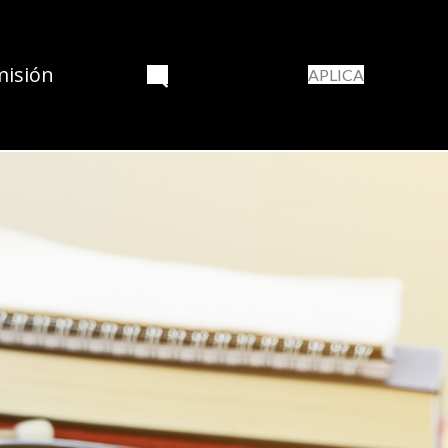
misión
APLICA